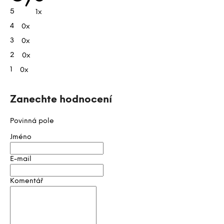
je
s
5
1x
5,0
h
z
4
0x
5
o
hvězdiček.
d
3
0x
n
2
0x
o
1
0x
c
e
n
Zanechte hodnocení
í
Povinná pole
Jméno
E-mail
Komentář