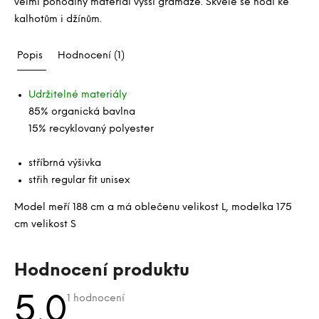
velmi pohodlný materiál vyšší gramáže. Skvěle se hodí ke
kalhotům i džínům.
Popis
Hodnocení (1)
Udržitelné materiály
85% organická bavlna
15% recyklovaný polyester
stříbrná výšivka
střih regular fit unisex
Model meří 188 cm a má oblečenu velikost L, modelka 175
cm velikost S
V
Hodnocení produktu
ý
p
Průměrné
5,0
1 hodnocení
hodnocení
i
produktu