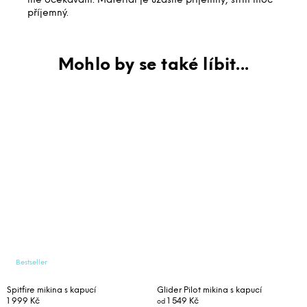
mé očekávání. Materiál je úžasně příjemný, střih moc
příjemný.
Bestseller
Spitfire mikina s kapucí
Glider Pilot mikina s kapucí
1 999 Kč
1 549 Kč
od