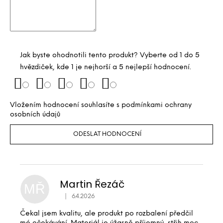
Jak byste ohodnotili tento produkt? Vyberte od 1 do 5
hvězdiček, kde 1 je nejhorší a 5 nejlepší hodnocení.
Vložením hodnocení souhlasíte s
podmínkami ochrany
osobních údajů
ODESLAT HODNOCENÍ
Martin Řezáč
MŘ
|
6.4.2026
Hodnocení produktu je 5 z 5 hvězdiček.
Čekal jsem kvalitu, ale produkt po rozbalení předčil