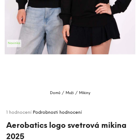
a
j
í
t
?
Novinka
HLEDAT
D
o
Domů
/
Muži
/
Mikiny
p
o
Průměrné
r
1 hodnocení
Podrobnosti hodnocení
hodnocení
u
produktu
Aerobatics logo svetrová mikina
č
je
u
2025
5,0