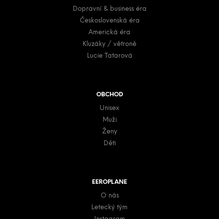
y
í
Dopravní & business éra
v
Československá éra
ý
p
Americká éra
i
Kluzáky / větroně
s
Lucie Tatarová
u
OBCHOD
Unisex
Muži
Ženy
Děti
EEROPLANE
O nás
Letecký tým