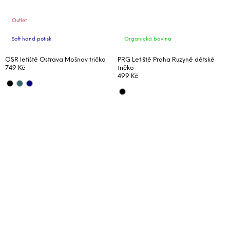
Outlet
Soft hand potisk
Organická bavlna
OSR letiště Ostrava Mošnov tričko
PRG Letiště Praha Ruzyně dětské
749 Kč
tričko
499 Kč