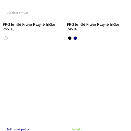
Vyrobeno v ČR
PRG letiště Praha Ruzyně tričko
PRG letiště Praha Ruzyně tričko
799 Kč
749 Kč
Soft hand potisk
Novinka