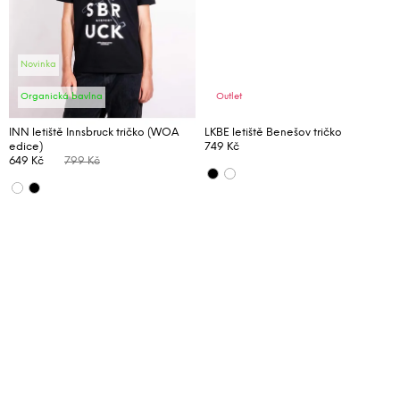
j
e
m
e
Novinka
Organická bavlna
Outlet
INN letiště Innsbruck tričko (WOA
LKBE letiště Benešov tričko
edice)
749 Kč
649 Kč
799 Kč