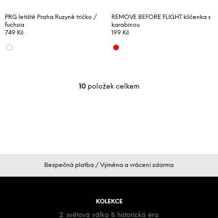
PRG letiště Praha Ruzyně tričko /
REMOVE BEFORE FLIGHT klíčenka s
fuchsia
karabinou
749 Kč
199 Kč
10
položek celkem
O
v
l
á
d
a
c
Z
í
Bezpečná platba / Výměna a vrácení zdarma
á
p
p
r
a
v
KOLEKCE
k
t
2. světová válka & historická éra