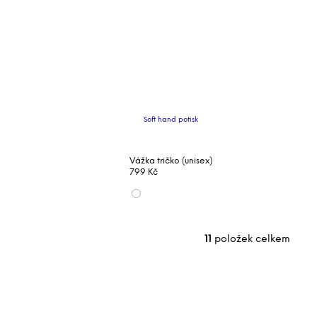
Soft hand potisk
Vážka tričko (unisex)
799 Kč
11
položek celkem
O
v
l
á
d