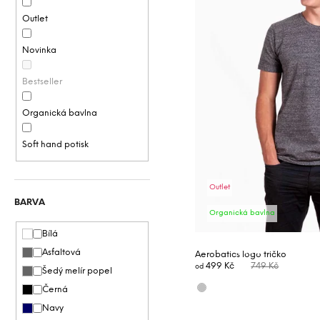
n
p
í
Outlet
r
p
Novinka
o
a
d
n
Bestseller
u
e
k
l
Organická bavlna
t
ů
Soft hand potisk
Outlet
BARVA
Organická bavlna
Bílá
OD
AŽ
Asfaltová
Aerobatics logo tričko
499 Kč
749 Kč
od
Šedý melír popel
Černá
Navy