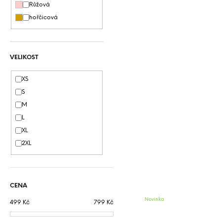
Růžová
hořčicová
VELIKOST
XS
S
M
L
XL
2XL
CENA
Novinka
499
Kč
799
Kč