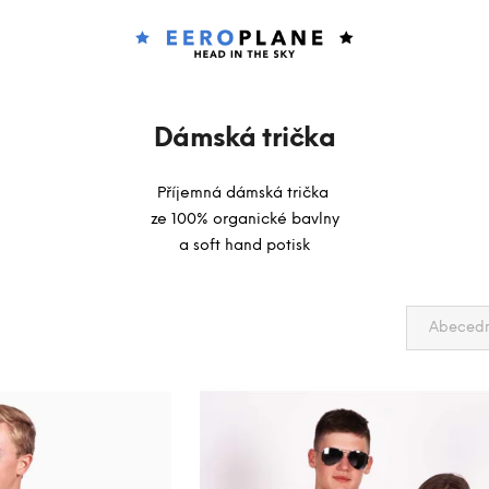
Co potřebujete najít?
Dámská trička
HLEDAT
Příjemná dámská trička
ze 100% organické bavlny
a soft hand potisk
Doporučujeme
Ř
a
Abeced
z
e
n
í
p