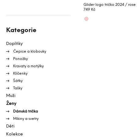
Glider logo tričko 2024 / rose
749 Kč
Přeskočit
kategorie
Kategorie
Doplňky
Čepice a klobouky
Ponožky
Kravaty a motýlky
Klíčenky
Šátky
Tašky
Muži
Ženy
Dámská trička
Mikiny a svetry
Děti
Kolekce