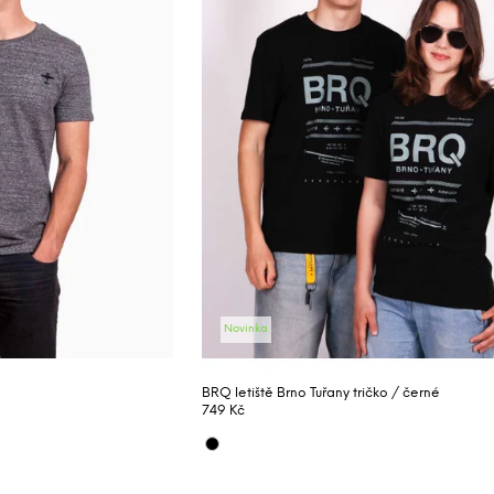
r
o
d
u
k
t
ů
Novinka
BRQ letiště Brno Tuřany tričko / černé
749 Kč