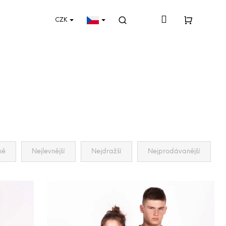
Přihlášení
CZK
Hledat
Nákupní
košík
ně
Nejlevnější
Nejdražší
Nejprodávanější