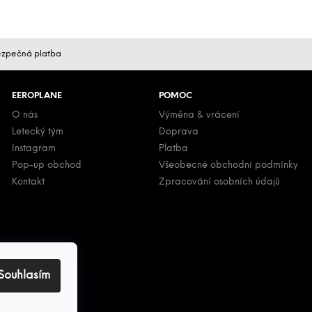
zpečná platba
EEROPLANE
POMOC
O nás
Výměna & vrácení
Letecký tým
Doprava
Instagram
Platba
Pop-up obchod
Všeobecné obchodní podmínky
Kontakt
Zpracování osobních údajů
Souhlasím