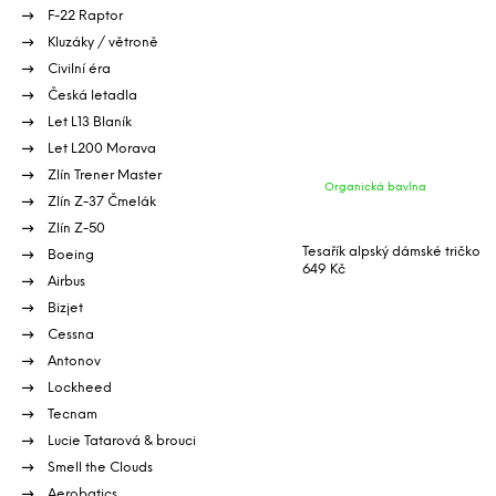
F-22 Raptor
Kluzáky / větroně
Civilní éra
Česká letadla
Let L13 Blaník
Let L200 Morava
Zlín Trener Master
Organická bavlna
Zlín Z-37 Čmelák
Zlín Z-50
Tesařík alpský dámské tričko
Boeing
649 Kč
Airbus
Bizjet
Cessna
Antonov
Lockheed
Tecnam
Lucie Tatarová & brouci
Smell the Clouds
Aerobatics