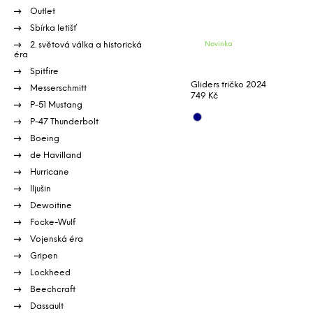
Outlet
Sbírka letišť
Novinka
2. světová válka a historická
éra
Spitfire
Gliders tričko 2024
Messerschmitt
749 Kč
P-51 Mustang
P-47 Thunderbolt
Boeing
de Havilland
Hurricane
Iljušin
Dewoitine
Focke-Wulf
Vojenská éra
Gripen
Lockheed
Beechcraft
Dassault