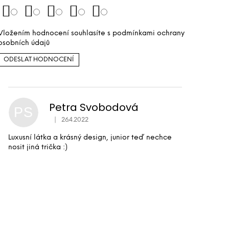
Vložením hodnocení souhlasíte s
podmínkami ochrany
osobních údajů
ODESLAT HODNOCENÍ
Petra Svobodová
PS
|
26.4.2022
Hodnocení produktu je 5 z 5 hvězdiček.
Luxusní látka a krásný design, junior teď nechce
nosit jiná trička :)