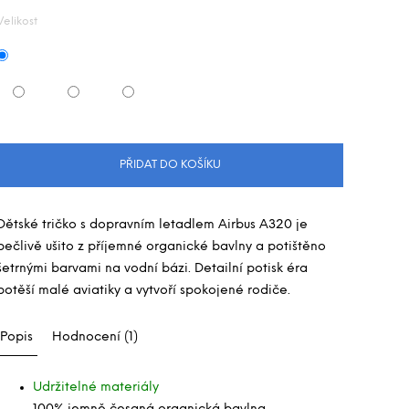
Velikost
PŘIDAT DO KOŠÍKU
Dětské tričko s dopravním letadlem Airbus A320 je
pečlivě ušito z příjemné organické bavlny a potištěno
šetrnými barvami na vodní bázi. Detailní potisk éra
potěší malé aviatiky a vytvoří spokojené rodiče.
Popis
Hodnocení (1)
Udržitelné materiály