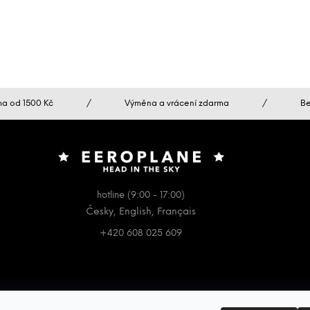
a od 1500 Kč
/
Výměna a vrácení zdarma
/
Be
hotline (9:00 - 17:00)
Česky, English, Français
+420 608 025 609