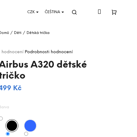
Přihlášení
CZK
ČEŠTINA
Hledat
Nákupní
Domů
/
Děti
/
Dětská trička
košík
Průměrné
1 hodnocení
Podrobnosti hodnocení
hodnocení
Airbus A320 dětské
produktu
je
tričko
5,0
z
5
499 Kč
Měrná
hvězdiček.
cena:
Barva