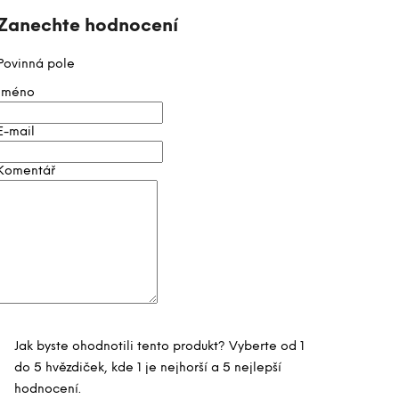
e
n
Zanechte hodnocení
í
Povinná pole
Jméno
E-mail
Komentář
Jak byste ohodnotili tento produkt? Vyberte od 1
do 5 hvězdiček, kde 1 je nejhorší a 5 nejlepší
hodnocení.