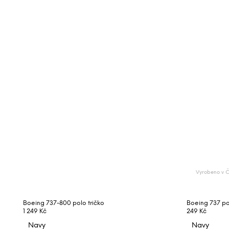
Vyrobeno v 
Boeing 737-800 polo tričko
Boeing 737 p
1 249 Kč
249 Kč
Navy
Navy