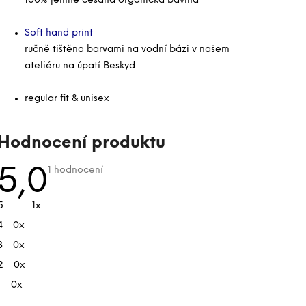
100% jemně česaná organická bavlna
Soft hand print
ručně tištěno barvami na vodní bázi v našem
ateliéru na úpatí Beskyd
regular fit & unisex
V
Hodnocení produktu
ý
p
Průměrné
5,0
1 hodnocení
hodnocení
i
produktu
je
s
5
1x
5,0
h
z
4
0x
5
o
hvězdiček.
d
3
0x
n
2
0x
o
1
0x
c