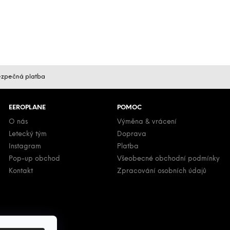
zpečná platba
EEROPLANE
POMOC
O nás
Výměna & vrácení
Letecký tým
Doprava
Instagram
Platba
Pop-up obchod
Všeobecné obchodní podmínky
Kontakt
Zpracování osobních údajů