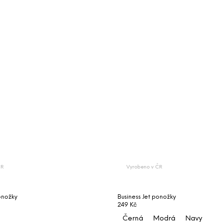
ČR
Vyrobeno v ČR
onožky
Business Jet ponožky
249 Kč
Černá
Modrá
Navy