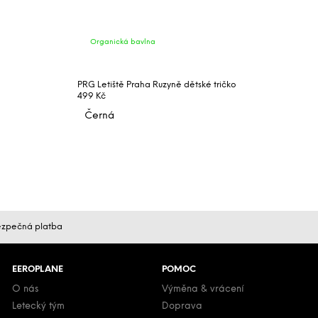
Organická bavlna
PRG Letiště Praha Ruzyně dětské tričko
499 Kč
Černá
zpečná platba
EEROPLANE
POMOC
O nás
Výměna & vrácení
Letecký tým
Doprava