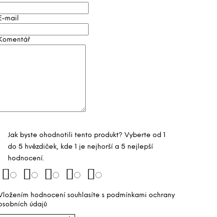
E-mail
Komentář
Jak byste ohodnotili tento produkt? Vyberte od 1
do 5 hvězdiček, kde 1 je nejhorší a 5 nejlepší
hodnocení.
Vložením hodnocení souhlasíte s
podmínkami ochrany
osobních údajů