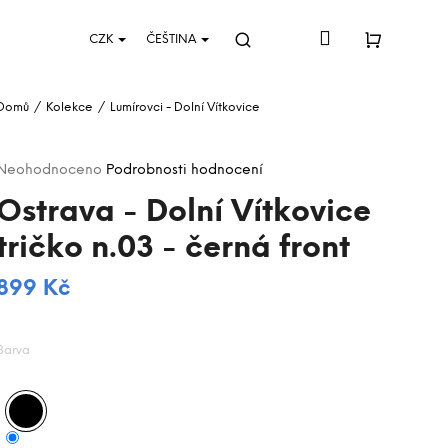
Přihlášení
CZK
ČEŠTINA
Hledat
Nákupní
Domů
/
Kolekce
/
Lumírovci - Dolní Vítkovice
košík
Průměrné
Neohodnoceno
Podrobnosti hodnocení
hodnocení
Ostrava - Dolní Vítkovice
produktu
je
tričko n.03 - černá front
0,0
z
5
899 Kč
Měrná
hvězdiček.
cena:
Barva