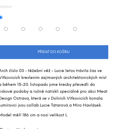
Velikost
PŘIDAT DO KOŠÍKU
Arch číslo 03 - těžební věž - Lucie letos trávila čas ve
Vítkovicích kreslením zajímavých architektonických míst
a během 15-20. listopadu jsme kresby převedli do
tiskové podoby a ručně natiskli speciálně pro akci Meat
Design Ostrava, která se v Dolních Vítkovicích konala.
Lumírovci jsou collab Lucie Tatarová a Miro Havlásek.
Model měří 186 cm a nosí velikost L