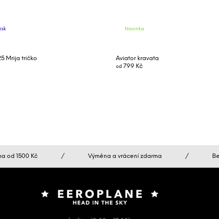
isk
Novinka
 Mrija tričko
Aviator kravata
799 Kč
od
a od 1500 Kč
/
Výměna a vrácení zdarma
/
Be