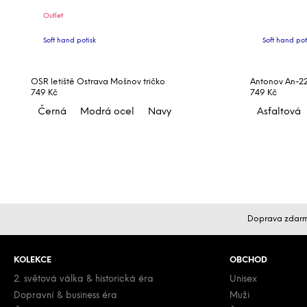
Outlet
Soft hand potisk
Soft hand pot
OSR letiště Ostrava Mošnov tričko
Antonov An-225
749 Kč
749 Kč
Černá
Modrá ocel
Navy
Asfaltová
Z
Doprava zdarm
á
p
KOLEKCE
OBCHOD
a
t
2. světová válka & historická éra
Unisex
Dopravní & business éra
Muži
í