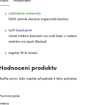
Popis
Hodnocení
Udržitelné materiály
100% jemně česaná organická bavlna
Soft hand print
ručně tištěno barvami na vodí bázi v našem
ateliéru na úpatí Beskyd
regular fit & unisex
Hodnocení produktu
Buďte první, kdo napíše příspěvek k této položce.
Povinná pole
Jméno