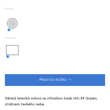
Měrná
j
z
e
5
cena:
Barva
m
hvězdiček.
e
Velikost
PŘIDAT DO KOŠÍKU
Dětská letecká mikina se stíhačkou Saab JAS-39 Gripen,
strážcem českého nebe.