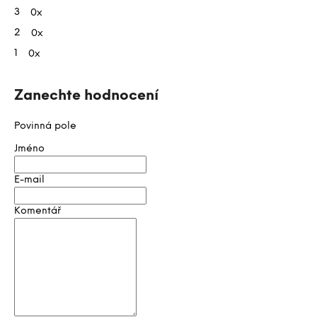
hvězdiček.
d
3
0x
n
2
0x
o
1
0x
c
e
n
Zanechte hodnocení
í
Povinná pole
Jméno
E-mail
Komentář