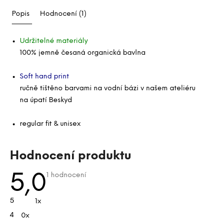
Popis
Hodnocení (1)
Udržitelné materiály
100% jemně česaná organická bavlna
Soft hand print
ručně tištěno barvami na vodní bázi v našem ateliéru
na úpatí Beskyd
regular fit & unisex
V
Hodnocení produktu
ý
p
Průměrné
5,0
1 hodnocení
hodnocení
i
produktu
je
s
5
1x
5,0
h
z
4
0x
5
o