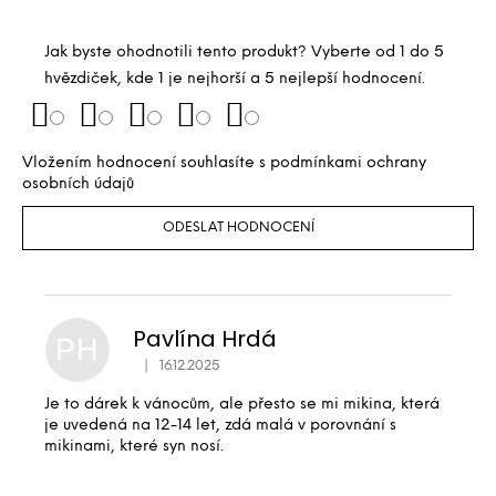
Jak byste ohodnotili tento produkt? Vyberte od 1 do 5
hvězdiček, kde 1 je nejhorší a 5 nejlepší hodnocení.
Vložením hodnocení souhlasíte s
podmínkami ochrany
osobních údajů
ODESLAT HODNOCENÍ
Pavlína Hrdá
PH
|
16.12.2025
Hodnocení produktu je 5 z 5 hvězdiček.
Je to dárek k vánocům, ale přesto se mi mikina, která
je uvedená na 12-14 let, zdá malá v porovnání s
mikinami, které syn nosí.