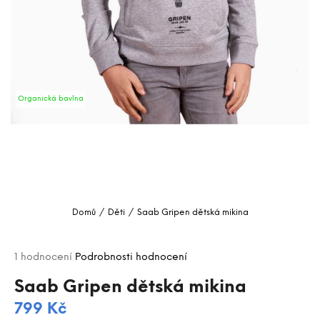
a
j
í
t
?
Organická bavlna
HLEDAT
D
o
Domů
/
Děti
/
Saab Gripen dětská mikina
p
o
Průměrné
r
1 hodnocení
Podrobnosti hodnocení
hodnocení
u
produktu
Saab Gripen dětská mikina
č
je
u
799 Kč
5,0