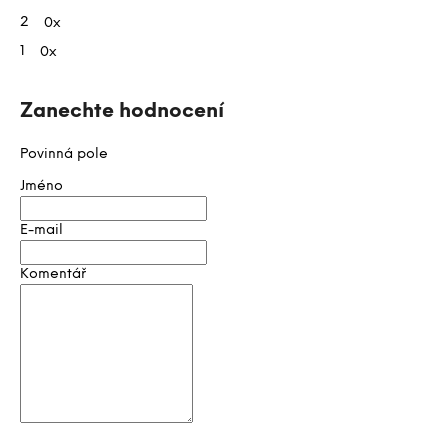
n
2
0x
o
1
0x
c
e
n
Zanechte hodnocení
í
Povinná pole
Jméno
E-mail
Komentář