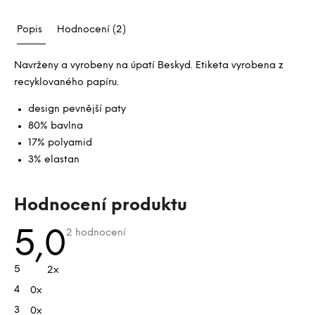
Popis
Hodnocení (2)
Navrženy a vyrobeny na úpatí Beskyd. Etiketa vyrobena z
recyklovaného papíru.
design pevnější paty
80% bavlna
17% polyamid
3% elastan
V
Hodnocení produktu
ý
p
Průměrné
5,0
2 hodnocení
hodnocení
i
produktu
je
s
5
2x
5,0
h
z
4
0x
5
o
hvězdiček.
d
3
0x