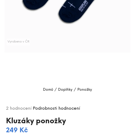
a
j
í
t
?
Vyrobeno v ČR
HLEDAT
D
o
Domů
/
Doplňky
/
Ponožky
p
o
Průměrné
r
2 hodnocení
Podrobnosti hodnocení
hodnocení
u
produktu
Kluzáky ponožky
č
je
u
249 Kč
5,0