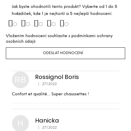
Jak byste ohodnotili tento produkt? Vyberte od 1 do 5
hvězdiček, kde 1 je nejhorší a 5 nejlepší hodnocení.
Vložením hodnocení souhlasíte s
podmínkami ochrany
osobních údajů
ODESLAT HODNOCENÍ
Rossignol Boris
RB
|
27.1.2022
Hodnocení produktu je 5 z 5 hvězdiček.
Confort et qualité… Super chaussettes !
Hanicka
H
|
27.1.2022
Hodnocení produktu je 5 z 5 hvězdiček.