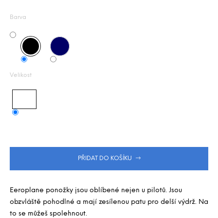
Měrná
j
z
e
5
cena:
Barva
m
hvězdiček.
e
Velikost
PŘIDAT DO KOŠÍKU
Eeroplane ponožky jsou oblíbené nejen u pilotů. Jsou
obzvláště pohodlné a mají zesílenou patu pro delší výdrž. Na
to se můžeš spolehnout.