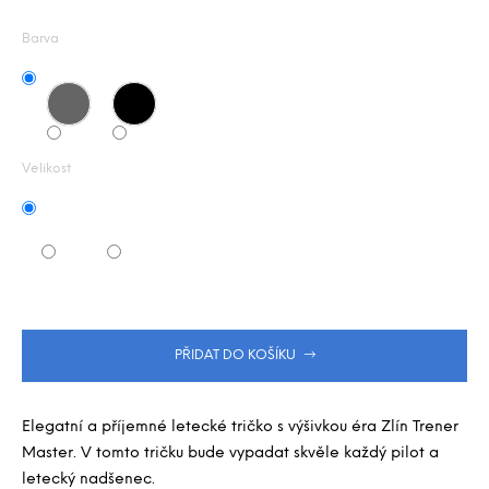
Měrná
j
z
e
5
cena:
Barva
m
hvězdiček.
e
Velikost
PŘIDAT DO KOŠÍKU
Elegatní a příjemné letecké tričko s výšivkou éra Zlín Trener
Master. V tomto tričku bude vypadat skvěle každý pilot a
letecký nadšenec.