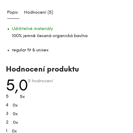
Popis
Hodnocení (5)
Udržitelné materiály
100% jemně česaná organická bavlna
regular fit & unisex
V
Hodnocení produktu
ý
p
Průměrné
5,0
5 hodnocení
hodnocení
i
produktu
je
s
5
5x
5,0
h
z
4
0x
5
o
hvězdiček.
d
3
0x
n
2
0x
o
1
0x