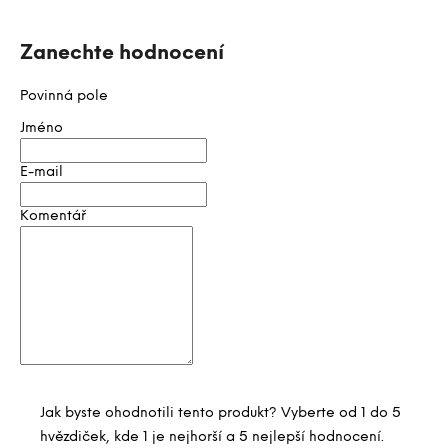
c
e
n
Zanechte hodnocení
í
Povinná pole
Jméno
E-mail
Komentář
Jak byste ohodnotili tento produkt? Vyberte od 1 do 5
hvězdiček, kde 1 je nejhorší a 5 nejlepší hodnocení.