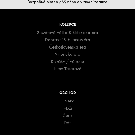
Bezpečná platba / Výměna a vrácení zdarma
á
p
a
KOLEKCE
t
2. světová válka & historická éra
í
Dopravní & business éra
Československá éra
Americká éra
Kluzáky / větroně
Lucie Tatarová
OBCHOD
Unisex
Muži
Ženy
Děti