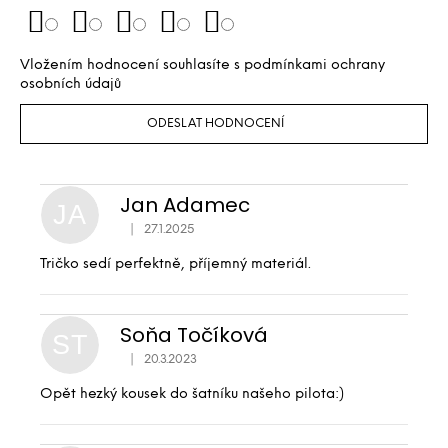
Vložením hodnocení souhlasíte s
podmínkami ochrany
osobních údajů
ODESLAT HODNOCENÍ
Jan Adamec
JA
|
27.1.2025
Hodnocení produktu je 5 z 5 hvězdiček.
Tričko sedí perfektně, příjemný materiál.
Soňa Točíková
ST
|
20.3.2023
Hodnocení produktu je 5 z 5 hvězdiček.
Opět hezký kousek do šatníku našeho pilota:)