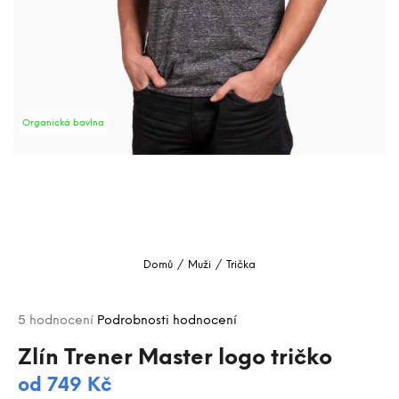
a
j
í
t
?
Organická bavlna
HLEDAT
D
o
Domů
/
Muži
/
Trička
p
o
Průměrné
r
5 hodnocení
Podrobnosti hodnocení
hodnocení
u
produktu
Zlín Trener Master logo tričko
č
je
u
od
749 Kč
5,0