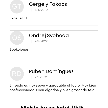
Gergely Takacs
GT
|
10.12.2022
Hodnocení produktu je 5 z 5 hvězdiček.
Excellent T
Ondřej Svoboda
OS
|
23.5.2022
Hodnocení produktu je 5 z 5 hvězdiček.
Spokojenost!
Ruben Domínguez
RD
|
27.1.2022
Hodnocení produktu je 5 z 5 hvězdiček.
El tejido es muy suave y agradable al tacto. Muy bien
confeccionada. Buen algodón y buen grosor de tela.