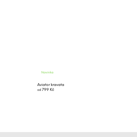
Novinka
Aviator kravata
799 Kč
od
Z