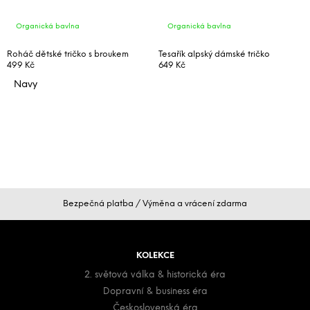
Organická bavlna
Organická bavlna
Roháč dětské tričko s broukem
Tesařík alpský dámské tričko
499 Kč
649 Kč
Navy
Z
Bezpečná platba / Výměna a vrácení zdarma
á
p
a
KOLEKCE
t
2. světová válka & historická éra
í
Dopravní & business éra
Československá éra