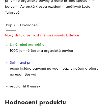
příjemné organické bavlny a ručně tištěno speciálními
barvami. Autorská kresba rezidentní umělkyně Lucie
Tatarové.
Popis
Hodnocení
Nový střih, o velikost širší než minulá kolekce
Udržitelné materiály
100% jemně česaná organická bavlna
Soft hand print
ručně tištěno barvami na vodní bázi v našem ateliéru
na úpatí Beskyd
regular fit & unisex
Hodnocení produktu