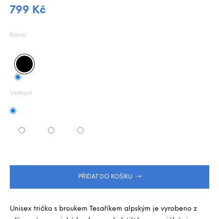
j
z
799 Kč
e
5
Měrná
m
hvězdiček.
e
cena:
Barva
Velikost
PŘIDAT DO KOŠÍKU
Unisex tričko s broukem Tesaříkem alpským je vyrobeno z