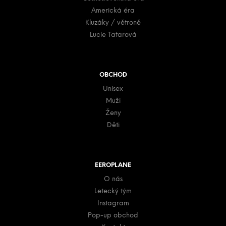
Americká éra
Kluzáky / větroně
Lucie Tatarová
OBCHOD
Unisex
Muži
Ženy
Děti
EEROPLANE
O nás
Letecký tým
Instagram
Pop-up obchod