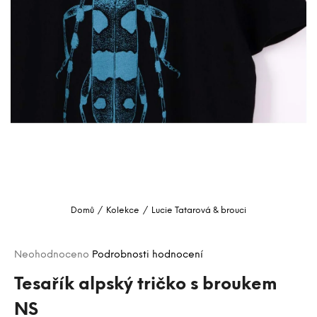
a
j
í
t
?
HLEDAT
D
o
Domů
/
Kolekce
/
Lucie Tatarová & brouci
p
o
Průměrné
r
Neohodnoceno
Podrobnosti hodnocení
hodnocení
u
produktu
Tesařík alpský tričko s broukem
č
je
u
NS
0,0