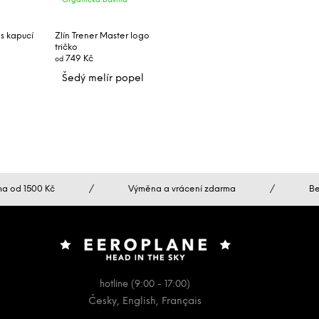
Organická bavlna
 s kapucí
Zlín Trener Master logo
tričko
749 Kč
od
Šedý melír popel
Černá
a od 1500 Kč
/
Výměna a vrácení zdarma
/
Be
hotline (9:00 - 17:00)
Česky, English, Français