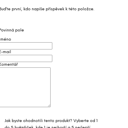
Buďte první, kdo napíše příspěvek k této položce.
Povinná pole
Jméno
E-mail
Komentář
Jak byste ohodnotili tento produkt? Vyberte od 1
do 5 hvězdiček, kde 1 je nejhorší a 5 nejlepší