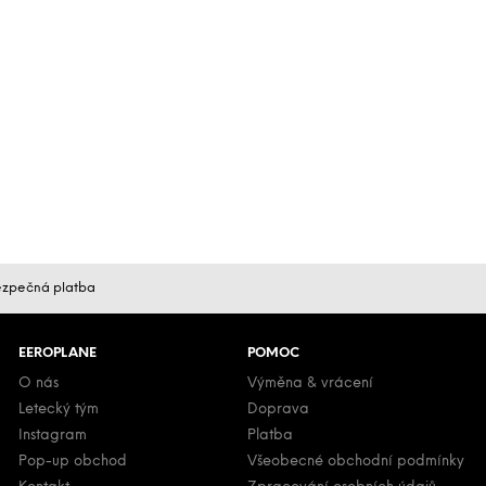
zpečná platba
EEROPLANE
POMOC
O nás
Výměna & vrácení
Letecký tým
Doprava
Instagram
Platba
Pop-up obchod
Všeobecné obchodní podmínky