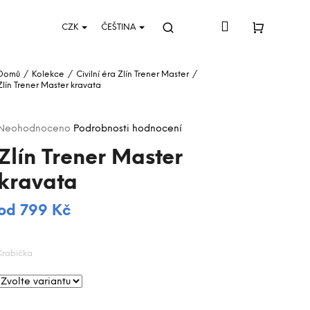
Přihlášení
CZK
ČEŠTINA
Hledat
Nákupní
Domů
/
Kolekce
/
Civilní éra
Zlín Trener Master
/
Zlín Trener Master kravata
košík
Průměrné
Neohodnoceno
Podrobnosti hodnocení
hodnocení
Zlín Trener Master
produktu
je
kravata
0,0
z
5
od
799 Kč
Měrná
hvězdiček.
cena:
Krabička