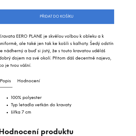
PŘIDAT DO KOŠÍKU
Kravata EERO PLANE je skvělou volbou k obleku a k
uniformě, ale také jen tak ke košili s kalhoty. Šedý odstín
je nádherný a buď si jistý, že s touto kravatou uděláš
dobrý dojem na své okolí. Přitom dáš decentně najevo,
co je tvou vášní.
Popis
Hodnocení
100% polyester
Typ letadla vetkán do kravaty
šířka 7 cm
Hodnocení produktu